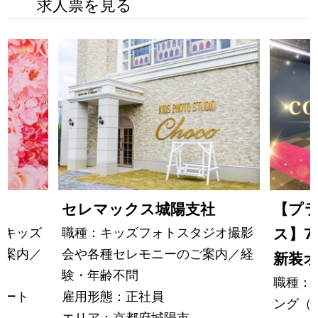
求人票を見る
社
セレマックス城陽支社
【プ
・キッズ
職種：キッズフォトスタジオ撮影
ス】7
ト案内／
会や各種セレモニーのご案内／経
新装
験・年齢不問
職種：
パート
雇用形態：正社員
ング（
エリア：京都府城陽市