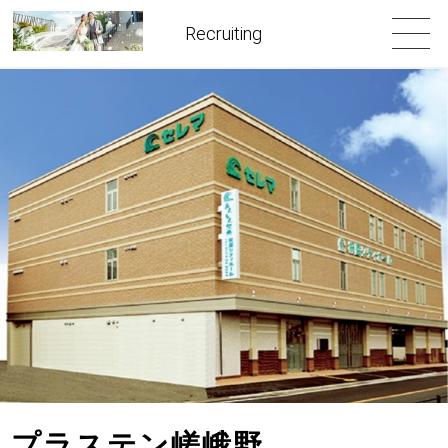
Recruiting
プラステン嵯峨野