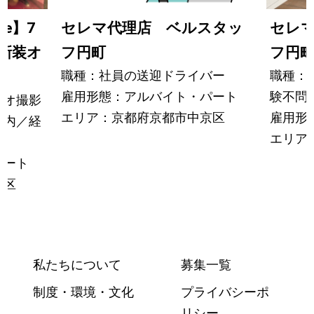
ce】7
セレマ代理店 ベルスタッ
セレ
な新装オ
フ円町
フ円
職種：社員の送迎ドライバー
職種：
雇用形態：アルバイト・パート
験不問
ジオ撮影
エリア：京都府京都市中京区
雇用形
案内／経
エリア
パート
京区
私たちについて
募集一覧
制度・環境・文化
プライバシーポ
リシー